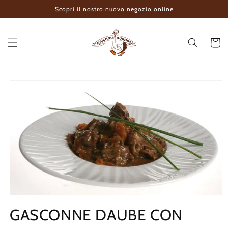
Vai
Scopri il nostro nuovo negozio online
direttamente
ai contenuti
Carrello
Passa alle
informazioni
sul prodotto
GASCONNE DAUBE CON