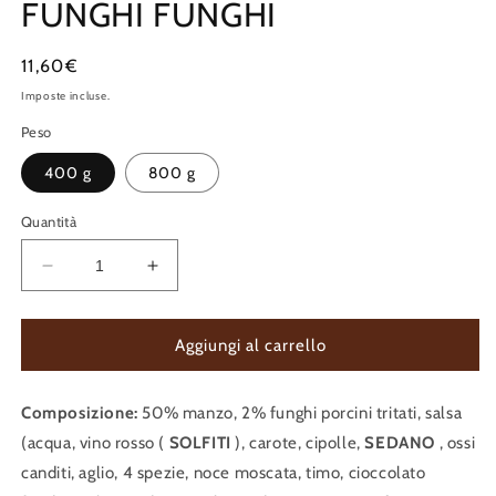
FUNGHI FUNGHI
Prezzo
11,60€
di
Imposte incluse.
listino
Peso
400 g
800 g
Quantità
Diminuisci
Aumenta
quantità
quantità
per
per
GASCONNE
GASCONNE
Aggiungi al carrello
DAUBE
DAUBE
CON
CON
Composizione:
FUNGHI
50% manzo, 2% funghi porcini tritati, salsa
FUNGHI
FUNGHI
FUNGHI
(acqua, vino rosso (
SOLFITI
), carote, cipolle,
SEDANO
, ossi
canditi, aglio, 4 spezie, noce moscata, timo, cioccolato