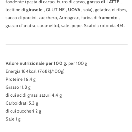
fondente (pasta di cacao, burro di cacao,
grasso di LATTE
,
lecitine di
girasole
, GLUTINE ,
UOVA
, soia), gelatina di ribes,
succo di porcini, zucchero, Armagnac, farina di
frumento
,
grasso d'anatra, caramello), sale, pepe. Scatola rotonda 4/4.
Valore nutrizionale per 100 g:
per 100 g
Energia 184kcal (768kJ/100g)
Proteine ​​16,4 g
Grasso 11,8 g
di cui acidi grassi saturi 4,4 g
Carboidrati 5,3 g
di cui zuccheri 2 g
Sale 1 g