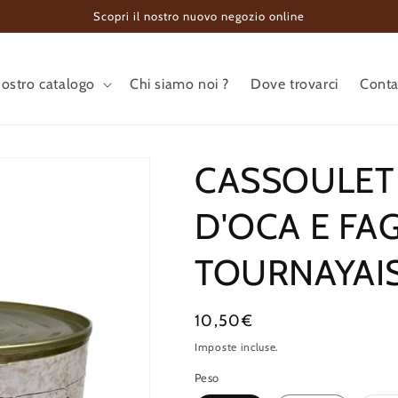
Scopri il nostro nuovo negozio online
nostro catalogo
Chi siamo noi ?
Dove trovarci
Conta
CASSOULET
D'OCA E FAG
TOURNAYAI
Prezzo
10,50€
di
Imposte incluse.
listino
Peso