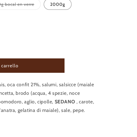
Variante
g bocal en verre
2000g
esaurita
o
non
disponibile
 carrello
is, oca confit 21%, salumi, salsicce (maiale
ncetta, brodo (acqua, 4 spezie, noce
pomodoro, aglio, cipolle,
SEDANO
, carote,
S
'anatra, gelatina di maiale), sale, pepe.