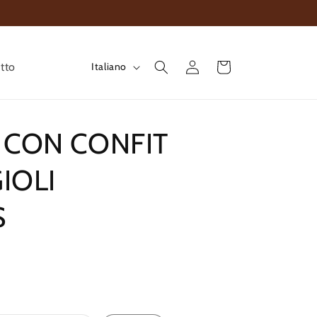
L
Carrello
Accedi
tto
Italiano
i
n
g
 CON CONFIT
u
a
IOLI
S