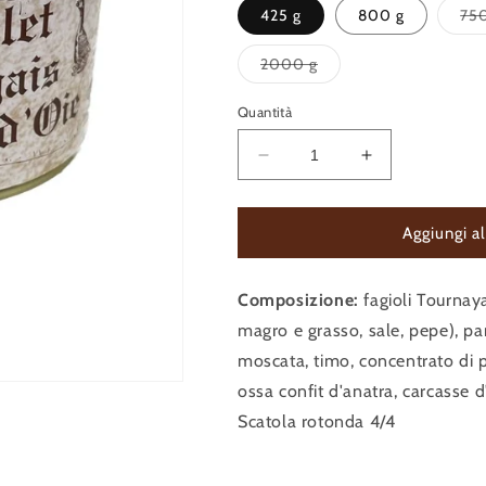
425 g
800 g
750
Variante
2000 g
esaurita
o
non
Quantità
disponibile
Diminuisci
Aumenta
quantità
quantità
per
per
CASSOULET
CASSOULET
Aggiungi al
CON
CON
CONFIT
CONFIT
Composizione:
D&#39;OCA
fagioli Tournaya
D&#39;OCA
E
E
magro e grasso, sale, pepe), pa
FAGIOLI
FAGIOLI
moscata, timo, concentrato di 
TOURNAYAIS
TOURNAYAI
ossa confit d'anatra, carcasse d
Scatola rotonda 4/4