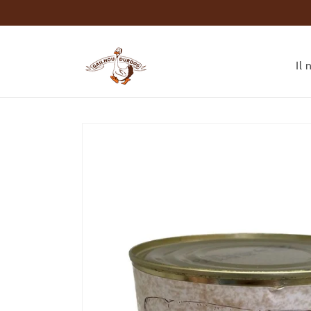
Vai
direttamente
ai contenuti
Il 
Passa alle
informazioni
sul prodotto