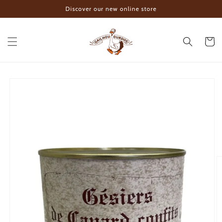
Skip to
Discover our new online store
content
Cart
Skip to
product
information