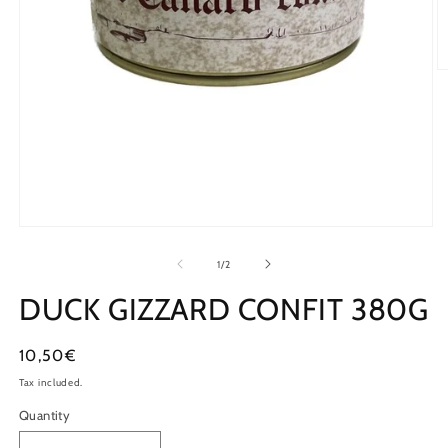
of
1
/
2
DUCK GIZZARD CONFIT 380G
Regular
10,50€
price
Tax included.
Quantity