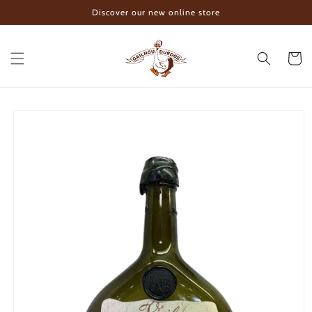
Skip to
Discover our new online store
content
Cart
Skip to
product
information