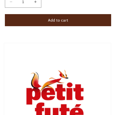
Decrease
Increase
quantity
quantity
for
for
ARMAGNAC
ARMAGNAC
Add to cart
10
10
ANS
ANS
D&#39;AGE
D&#39;AGE
40°
40°
-
-
70
70
cl
cl