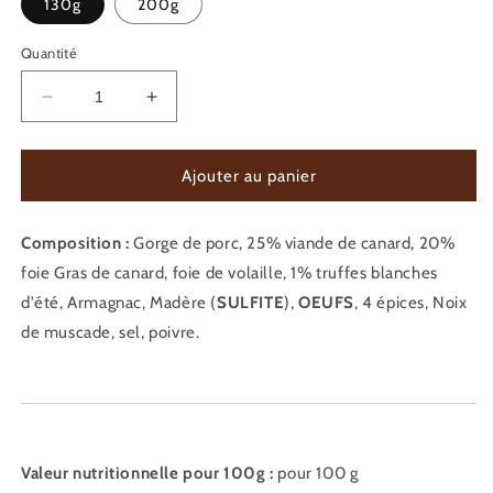
130g
200g
Quantité
Réduire
Augmenter
la
la
quantité
quantité
de
de
Ajouter au panier
PÂTÉ
PÂTÉ
DE
DE
Composition :
CANARD
Gorge de porc, 25% viande de canard, 20%
CANARD
&quot;20%
&quot;20%
foie Gras de canard, foie de volaille, 1% truffes blanches
FOIE
FOIE
d'été, Armagnac, Madère (
SULFITE
),
OEUFS
, 4 épices, Noix
GRAS
GRAS
de muscade, sel, poivre.
DE
DE
CANARD&quot;
CANARD&quot;
Valeur nutritionnelle pour 100g :
pour 100 g