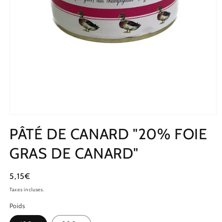
PÂTÉ DE CANARD "20% FOIE
GRAS DE CANARD"
Prix
5,15€
habituel
Taxes incluses.
Poids