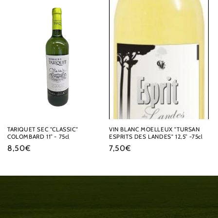
TARIQUET SEC "CLASSIC"
VIN BLANC MOELLEUX "TURSAN
COLOMBARD 11° - 75cl
ESPRITS DES LANDES" 12,5° -75cl
Prix
8,50€
Prix
7,50€
habituel
habituel