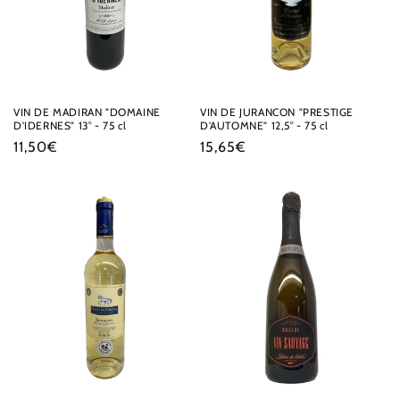
o
n
:
VIN DE MADIRAN "DOMAINE
VIN DE JURANCON "PRESTIGE
D'IDERNES" 13° - 75 cl
D'AUTOMNE" 12,5° - 75 cl
Prix
11,50€
Prix
15,65€
habituel
habituel