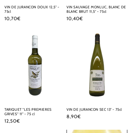
VIN DE JURANCON DOUX 12,5° -
VIN SAUVAGE MONLUC, BLANC DE
75cl
BLANC BRUT 11,5° - 75cl
Prix
10,70€
Prix
10,40€
habituel
habituel
TARIQUET "LES PREMIERES
VIN DE JURANCON SEC 13° - 75cl
GRIVES" 11° - 75 cl
Prix
8,90€
Prix
12,50€
habituel
habituel