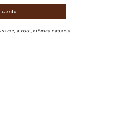
 carrito
AGNAC
sucre, alcool, arômes naturels.
NGE