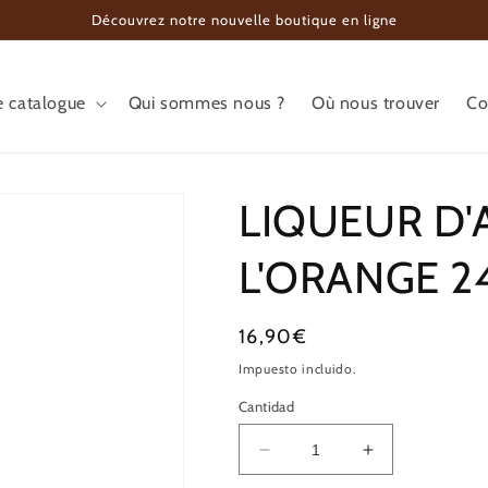
Découvrez notre nouvelle boutique en ligne
e catalogue
Qui sommes nous ?
Où nous trouver
Co
LIQUEUR D
L'ORANGE 24°
Precio
16,90€
habitual
Impuesto incluido.
Cantidad
Reducir
Aumentar
cantidad
cantidad