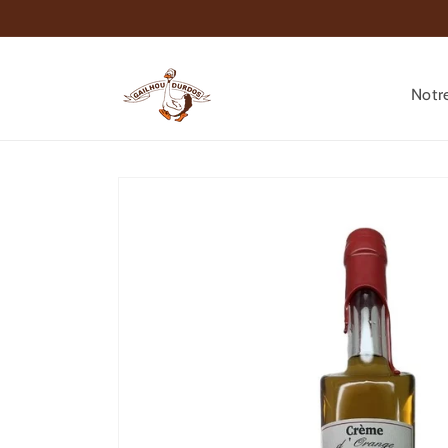
Ir
directamente
al contenido
Notr
Ir
directamente
a la
información
del producto