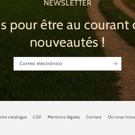
NEWSLETTER
us pour être au courant 
nouveautés !
Correo electrónico
otre catalogue
CGV
Mentions légales
Contact
Où nous trouv