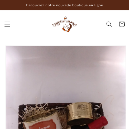
Ir
Découvrez notre nouvelle boutique en ligne
directamente
al contenido
Carrito
Ir
directamente
a la
información
del producto