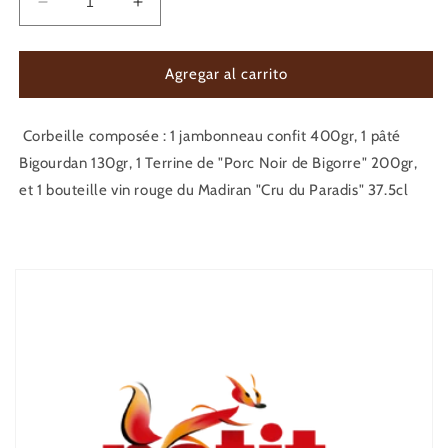
Reducir
Aumentar
cantidad
cantidad
para
para
Le
Le
Agregar al carrito
Tourmalet
Tourmalet
Corbeille composée : 1 jambonneau confit 400gr, 1 pâté
Bigourdan 130gr, 1 Terrine de "Porc Noir de Bigorre" 200gr,
et 1 bouteille vin rouge du Madiran "Cru du Paradis" 37.5cl