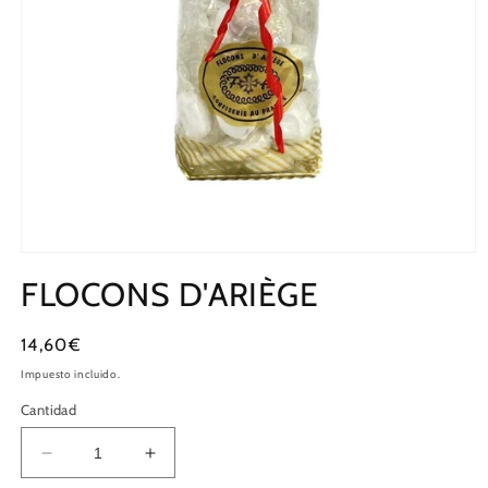
FLOCONS D'ARIÈGE
Precio
14,60€
habitual
Impuesto incluido.
Cantidad
Reducir
Aumentar
cantidad
cantidad