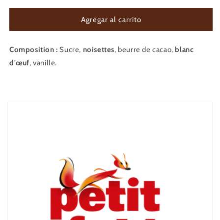
para
para
FLOCONS
FLOCONS
Agregar al carrito
D&#39;ARIÈGE
D&#39;ARIÈGE
Composition :
Sucre,
noisettes
, beurre de cacao,
blanc
d'œuf
, vanille.