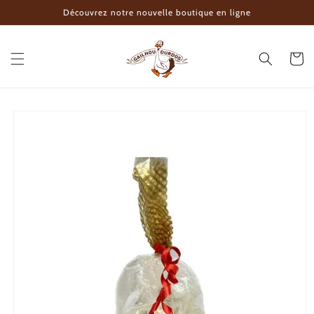
Ir
Découvrez notre nouvelle boutique en ligne
directamente
al contenido
Carrito
Ir
directamente
a la
información
del producto