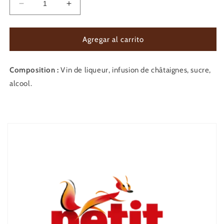
Reducir
Aumentar
cantidad
cantidad
para
para
APERITIFS
APERITIFS
Agregar al carrito
A
A
LA
LA
Composition :
CHATAIGNE
Vin de liqueur, infusion de châtaignes, sucre,
CHATAIGNE
17°
17°
alcool.
-
-
50
50
cl
cl