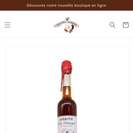
Ir
Découvrez notre nouvelle boutique en ligne
directamente
al contenido
Carrito
Ir
directamente
a la
información
del producto